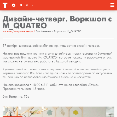
Дизайн-четверг. Воркшоп с
М_QUATRO
для всех
открытые лекции
Дизайн-четверг. Воркшоп с М_QUATRO
17 ноября, школа дизайна «Точка» приглашает на дизайн-четверг.
На этот раз нашими гостями станут дизайнеры и архитекторы из бумажной
мастерской @m_quatro (М_QUATRO), которые покажут и расскажут о том,
как можно нетривиально работать с бумагой сегодня.
Кульминацией встречи станет создание объемной полигональной модели
картины Винсента Ван Гога «Звёздная ночь» за разговорами об актуальных
тенденциях по использованию бумаги в дизайне и искусстве.
Начало воркшопа в 18:00 в 311 кабинете школы дизайна «Точка».
Продолжительность 1,5 часа.
бул. Гагарина, 75а