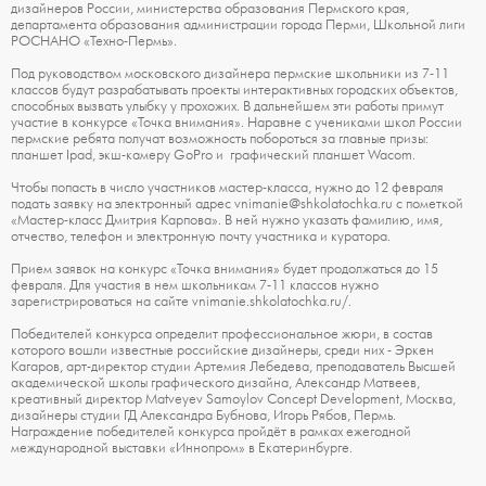
дизайнеров России, министерства образования Пермского края,
департамента образования администрации города Перми, Школьной лиги
РОСНАНО «Техно-Пермь».
Под руководством московского дизайнера пермские школьники из 7-11
классов будут разрабатывать проекты интерактивных городских объектов,
способных вызвать улыбку у прохожих. В дальнейшем эти работы примут
участие в конкурсе «Точка внимания». Наравне с учениками школ России
пермские ребята получат возможность побороться за главные призы:
планшет Ipad, экш-камеру GoPro и графический планшет Wacom.
Чтобы попасть в число участников мастер-класса, нужно до 12 февраля
подать заявку на электронный адрес vnimanie@shkolatochka.ru с пометкой
«Мастер-класс Дмитрия Карпова». В ней нужно указать фамилию, имя,
отчество, телефон и электронную почту участника и куратора.
Прием заявок на конкурс «Точка внимания» будет продолжаться до 15
февраля. Для участия в нем школьникам 7-11 классов нужно
зарегистрироваться на сайте vnimanie.shkolatochka.ru/.
Победителей конкурса определит профессиональное жюри, в состав
которого вошли известные российские дизайнеры, среди них - Эркен
Кагаров, арт-директор студии Артемия Лебедева, преподаватель Высшей
академической школы графического дизайна, Александр Матвеев,
креативный директор Matveyev Samoylov Concept Development, Москва,
дизайнеры студии ГД Александра Бубнова, Игорь Рябов, Пермь.
Награждение победителей конкурса пройдёт в рамках ежегодной
международной выставки «Иннопром» в Екатеринбурге.