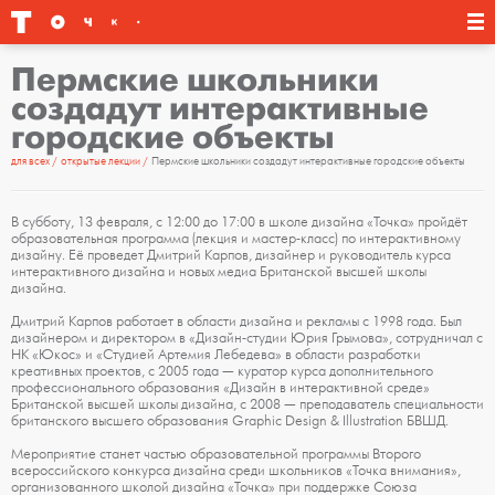
Пермские школьники
создадут интерактивные
городские объекты
для всех
открытые лекции
Пермские школьники создадут интерактивные городские объекты
В субботу, 13 февраля, с 12:00 до 17:00 в школе дизайна «Точка» пройдёт
образовательная программа (лекция и мастер-класс) по интерактивному
дизайну. Её проведет Дмитрий Карпов, дизайнер и руководитель курса
интерактивного дизайна и новых медиа Британской высшей школы
дизайна.
Дмитрий Карпов работает в области дизайна и рекламы с 1998 года. Был
дизайнером и директором в «Дизайн-студии Юрия Грымова», сотрудничал с
НК «Юкос» и «Студией Артемия Лебедева» в области разработки
креативных проектов, с 2005 года — куратор курса дополнительного
профессионального образования «Дизайн в интерактивной среде»
Британской высшей школы дизайна, с 2008 — преподаватель специальности
британского высшего образования Graphic Design & Illustration БВШД.
Мероприятие станет частью образовательной программы Второго
всероссийского конкурса дизайна среди школьников «Точка внимания»,
организованного школой дизайна «Точка» при поддержке Союза