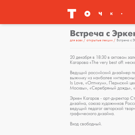
Встреча с Эрк
для всех
открытые лекции
Встреча с 
20 декабря в 18:30 в актовом за
Кагарова «The very best off: нес
Ведущий российский дизайнер по
выжимку из наиболее интересных
Is Love, «Оптикум», Пермский це
Москвы», «Серебряный дождь», «
Эркен Кагаров - арт-директор С
дизайна, союза художников Росс
ведущий педагог авторской тво
графического дизайна.
Вход свободный.