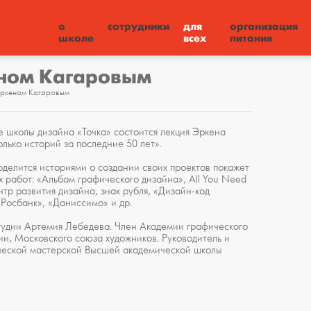
о
сотрудники
для
организация
школе
всех
питания
еном Кагаровым
Эркеном Кагаровым
ле школы дизайна «Точка» состоится лекция Эркена
колько историй за последние 50 лет».
делится историями о создании своих проектов покажет
 работ: «Альбом графического дизайна», All You Need
нтр развития дизайна, знак рубля, «Дизайн-код
Росбанк», «Даниссимо» и др.
тудии Артемия Лебедева. Член Академии графического
ии, Московского союза художников. Руководитель и
рческой мастерской Высшей академической школы