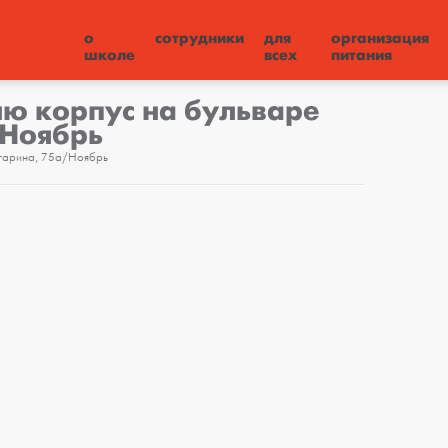
о
сотрудники
для
организация
школе
всех
питания
ню корпус на бульваре
/Ноябрь
агарина, 75а/Ноябрь