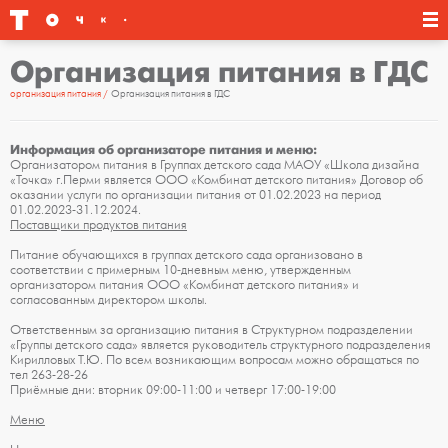
Организация питания в ГДС
организация питания
Организация питания в ГДС
Информация об организаторе питания и меню:
Организатором питания в Группах детского сада МАОУ «Школа дизайна
«Точка» г.Перми является ООО «Комбинат детского питания» Договор об
оказании услуги по организации питания от 01.02.2023 на период
01.02.2023-31.12.2024.
Поставщики продуктов питания
Питание обучающихся в группах детского сада организовано в
соответствии с примерным 10-дневным меню, утвержденным
организатором питания ООО «Комбинат детского питания» и
согласованным директором школы.
Ответственным за организацию питания в Структурном подразделении
«Группы детского сада» является руководитель структурного подразделения
Кирилловых Т.Ю. По всем возникающим вопросам можно обращаться по
тел 263-28-26
Приёмные дни: вторник 09:00-11:00 и четверг 17:00-19:00
Меню