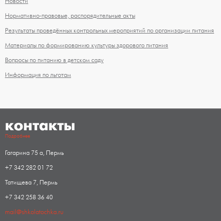
Новости
Нормативно-правовые, распорядительные акты
Результаты проведённых контрольных мероприятий по организации питания
Материалы по формированию культуры здорового питания
Вопросы по питанию в детском саду
Информация по льготам
контакты
Подробнее
Гагарина 75 а, Пермь
+7 342 282 01 72
Татищева 7, Пермь
+7 342 258 36 40
mail@shkolatochka.ru