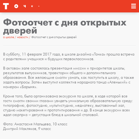
Фотоотчет с дня открытых
дверей
о школе
новости
Фотоотчет с дня открытых дверей
В субботу, 11 февраля 2017 года, в школе дизайна «Точка» прошла встреча
с родителями учащихся и будущих первоклассников.
В актовом зале состоялась презентация миссии и приоритетов школы,
результатов выпускников, траектории общего и дополнительного
образования. Все желающие смогли узнать, как поступить в школу, а также
задать вопросы. Затем выступил коллектив народного танца «Аленький» с
номером «Барыня».
Кроме того, была организована экскурсия по школе, в ходе которой все
гости смогли своими глазами увидеть уникальную образовательную среду:
типографию, фотостудию, мультистудию, медиатеку, выставочный зал,
студию макетирования и прототипирования и др. В конце экскурсии всех
ждал сюрприз – дегустация блюд в школьной столовой.
Фото: Анастасия Мальцева, 10 класс
Дмитрий Макляков, 9 класс