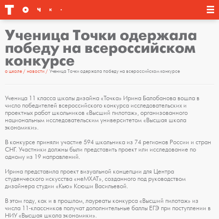
Ученица Точки одержала
победу на всероссийском
конкурсе
о школе
новости
Ученица Точки одержала победу на всероссийском конкурсе
Ученица 11 класса школы дизайна «Точка» Ирина Балобанова вошла в
число победителей всероссийского конкурса исследовательских и
проектных работ школьников «Высший пилотаж», организованного
национальным исследовательским университетом «Высшая школа
экономики».
В конкурсе приняли участие 594 школьника из 74 регионов России и стран
СНГ. Участники должны были представить проект или исследование по
одному из 19 направлений.
Ирина представила проект визуальной концепции для Центра
студенческого искусства «неМХАТ», созданного под руководством
дизайнера студии «Кью» Ксюши Васильевой.
В этом году, как и в прошлом, лауреаты конкурса «Высший пилотаж» из
числа 11-классников получат дополнительные баллы ЕГЭ при поступлении в
НИУ «Высшая школа экономики».