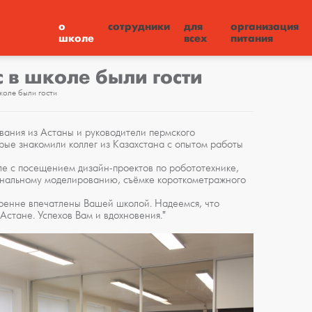
о
сотрудники
для
организация
школе
всех
питания
с в школе были гости
коле были гости
ания из Астаны и руководители пермского
рые знакомили коллег из Казахстана с опытом работы
е с посещением дизайн-проектов по робототехнике,
ональному моделированию, съёмке короткометражного
скренне впечатлены Вашей школой. Надеемся, что
 Астане. Успехов Вам и вдохновения."