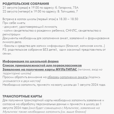
РОДИТЕЛЬСКИЕ СОБРАНИЯ
21 августа (среда) в 19.00 по адресу: б. Гагарина, 75А
22 августа (четверг) в 19.00 по адресу: В. Татищева, 7
Встреча в холлах школы (первый этаж) в 18.30 – 18.50
При себе иметь:
- документ, удостоверяющий личность
- копии свидетельства о рождении ребенка, СНИЛС, свидетельства о
регистрации
Документы необходимы для заполнения анкет, заявлений и формирования
личного дела.
- бахилы и средства для записи информации (блокнот, записная книга…)
Р.S. родительское собрание БЕЗ детей, один законный представитель от
семьи.
Информация по школьной форме
Список принадлежностей для первоклассников
Заявление на получение карты МУЛЬТИПАС
(питание, вход на
территорию школы)
Просим обратить внимание на
образец заполнения анкеты
(подпись
указывается в двух местах)
Необходимо заполнить, принести на вахту школы до 1 августа 2024 года.
ТРАНСПОРТНЫЕ КАРТЫ
Для получения транспортной карты необходимо заполнить заявление и
согласие на обработку персональных данных и принести в школу до 1
августа 2024 года
(она будет совмещена с Мультипас, заявление на
Мультипас также необходимо заполнить (см. выше бланки)