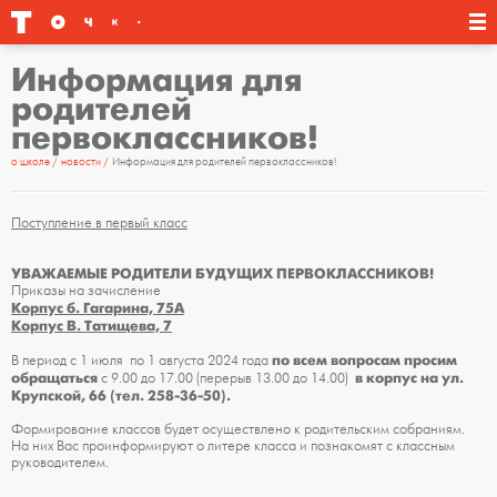
Информация для
родителей
первоклассников!
о школе
новости
Информация для родителей первоклассников!
Поступление в первый класс
УВАЖАЕМЫЕ РОДИТЕЛИ БУДУЩИХ ПЕРВОКЛАССНИКОВ!
Приказы на зачисление
Корпус б. Гагарина, 75А
Корпус В. Татищева, 7
по всем вопросам просим
В период с 1 июля по 1 августа 2024 года
обращаться
в корпус на ул.
с 9.00 до 17.00 (перерыв 13.00 до 14.00)
Крупской, 66 (тел. 258-36-50).
Формирование классов будет осуществлено к родительским собраниям.
На них Вас проинформируют о литере класса и познакомят с классным
руководителем.