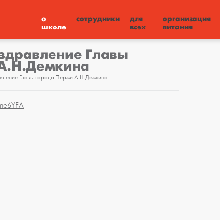
о
сотрудники
для
организация
школе
всех
питания
здравление Главы
А.Н.Демкина
вление Главы города Перми А.Н.Демкина
5fme6YFA