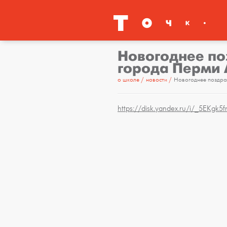
Новогоднее по
города Перми 
о школе
новости
Новогоднее поздра
https://disk.yandex.ru/i/_5EKgk