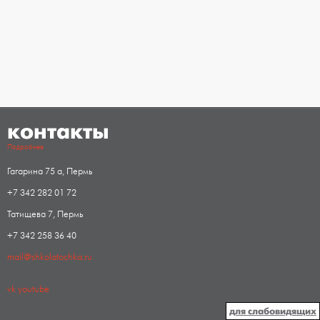
контакты
Подробнее
Гагарина 75 а, Пермь
+7 342 282 01 72
Татищева 7, Пермь
+7 342 258 36 40
mail@shkolatochka.ru
vk
youtube
для слабовидящих