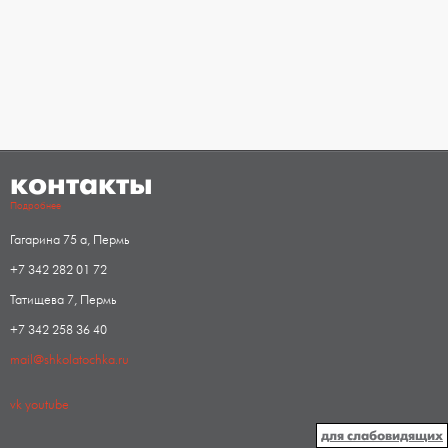
контакты
Подробнее
Гагарина 75 а, Пермь
+7 342 282 01 72
Татищева 7, Пермь
+7 342 258 36 40
mail@shkolatochka.ru
vk
youtube
для слабовидящих