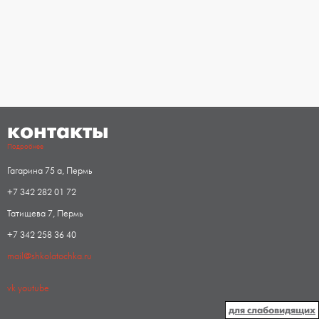
контакты
Подробнее
Гагарина 75 а, Пермь
+7 342 282 01 72
Татищева 7, Пермь
+7 342 258 36 40
mail@shkolatochka.ru
vk
youtube
для слабовидящих