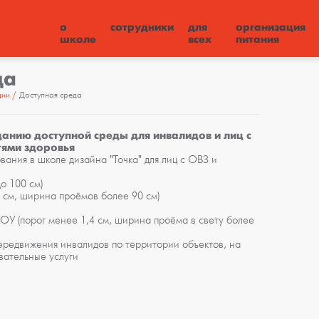
о
сотрудники
для
организация
школе
всех
питания
да
ции
Доступная среда
данию доступной среды для инвалидов и лиц с
ями здоровья
ания в школе дизайна "Точка" для лиц с ОВЗ и
о 100 см)
4 см, ширина проёмов более 90 см)
 ОУ (порог менее 1,4 см, ширина проёма в свету более
ередвижения инвалидов по территории объектов, на
вательные услуги