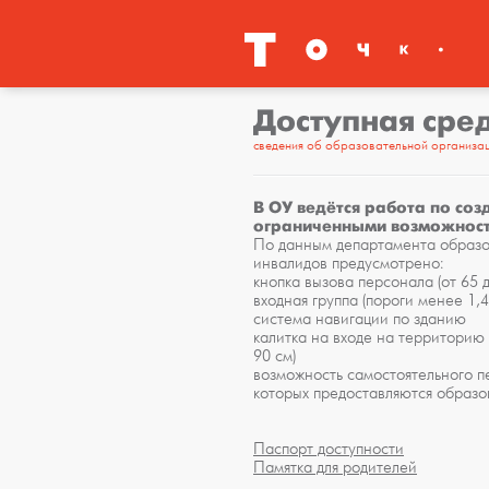
Доступная сре
сведения об образовательной организа
В ОУ ведётся работа по соз
ограниченными возможност
По данным департамента образов
инвалидов предусмотрено:
кнопка вызова персонала (от 65 д
входная группа (пороги менее 1,
система навигации по зданию
калитка на входе на территорию
90 см)
возможность самостоятельного п
которых предоставляются образо
Паспорт доступности
Памятка для родителей