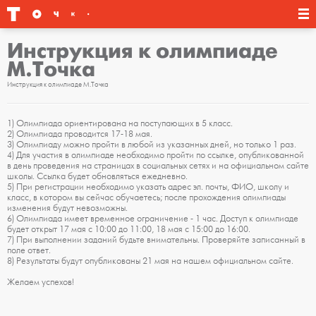
Инструкция к олимпиаде
М.Точка
Инструкция к олимпиаде М.Точка
1) Олимпиада ориентирована на поступающих в 5 класс.
2) Олимпиада проводится 17-18 мая.
3) Олимпиаду можно пройти в любой из указанных дней, но только 1 раз.
4) Для участия в олимпиаде необходимо пройти по ссылке, опубликованной
в день проведения на страницах в социальных сетях и на официальном сайте
школы. Ссылка будет обновляться ежедневно.
5) При регистрации необходимо указать адрес эл. почты, ФИО, школу и
класс, в котором вы сейчас обучаетесь; после прохождения олимпиады
изменения будут невозможны.
6) Олимпиада имеет временное ограничение - 1 час. Доступ к олимпиаде
будет открыт 17 мая с 10:00 до 11:00, 18 мая с 15:00 до 16:00.
7) При выполнении заданий будьте внимательны. Проверяйте записанный в
поле ответ.
8) Результаты будут опубликованы 21 мая на нашем официальном сайте.
Желаем успехов!