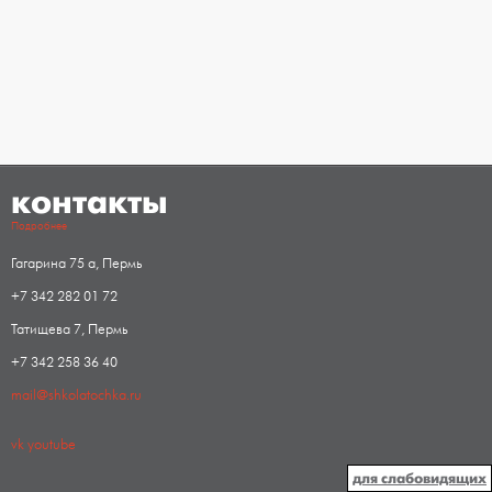
контакты
Подробнее
Гагарина 75 а, Пермь
+7 342 282 01 72
Татищева 7, Пермь
+7 342 258 36 40
mail@shkolatochka.ru
vk
youtube
для слабовидящих