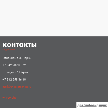
контакты
Подробнее
Гагарина 75 а, Пермь
+7 342 282 01 72
Татищева 7, Пермь
+7 342 258 36 40
mail@shkolatochka.ru
vk
youtube
для слабовидящих