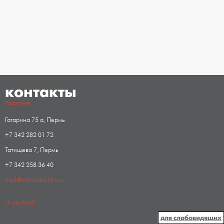
контакты
Подробнее
Гагарина 75 а, Пермь
+7 342 282 01 72
Татищева 7, Пермь
+7 342 258 36 40
mail@shkolatochka.ru
vk
youtube
для слабовидящих