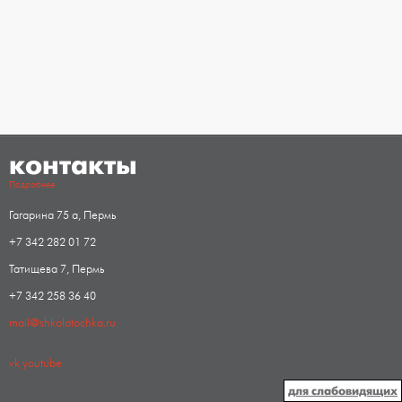
контакты
Подробнее
Гагарина 75 а, Пермь
+7 342 282 01 72
Татищева 7, Пермь
+7 342 258 36 40
mail@shkolatochka.ru
vk
youtube
для слабовидящих