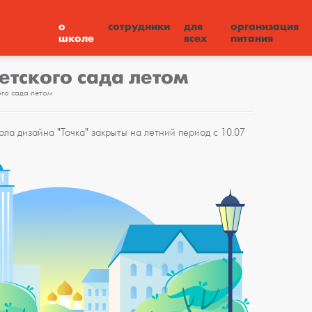
о
сотрудники
для
организация
школе
всех
питания
етского сада летом
ого сада летом
ла дизайна "Точка" закрыты на летний период с 10.07