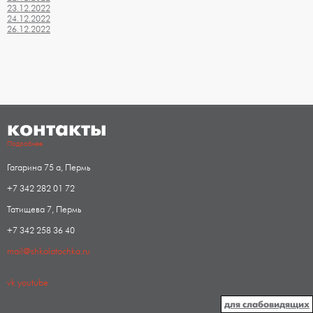
23.12.2022
24.12.2022
26.12.2022
контакты
Подробнее
Гагарина 75 а, Пермь
+7 342 282 01 72
Татищева 7, Пермь
+7 342 258 36 40
mail@shkolatochka.ru
vk
youtube
для слабовидящих