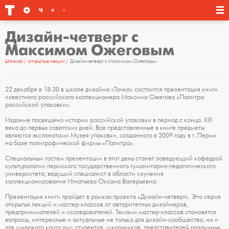
Дизайн-четверг с
Максимом Ожеговым
для всех
открытые лекции
Дизайн-четверг с Максимом Ожеговым
22 декабря в 18:30 в школе дизайна «Точка» состоится презентация книги
известного российского коллекционера Максима Ожегова «Палитра
российской упаковки».
Издание посвящено истории российской упаковки в период с конца XIX
века до первых советских дней. Все представленные в книге предметы
являются экспонатами Музея упаковки, созданного в 2009 году в г. Перми
на базе полиграфической фирмы «Палитра».
Специальным гостем презентации в этот день станет заведующий кафедрой
культурологии пермского государственного гуманитарно-педагогического
университета, ведущий специалист в области изучения
коллекционирования Игнатьева Оксана Валерьевна.
Презентация книги пройдет в рамках проекта «Дизайн-четверг». Это серия
открытых лекций и мастер-классов от авторитетных дизайнеров,
предпринимателей и исследователей. Темами мастер-классов становятся
вопросы, интересные и актуальные не только для дизайн-сообщества, но и
для широкого круга лиц: студентов, школьников, представителей различных