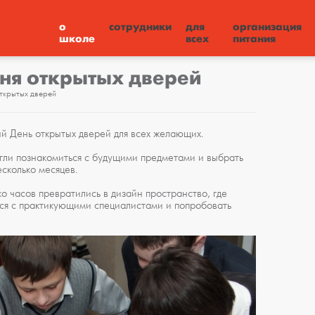
о
сотрудники
для
организация
школе
всех
питания
Дня открытых дверей
ткрытых дверей
ый День открытых дверей для всех желающих.
гли познакомиться с будущими предметами и выбрать
сколько месяцев.
ко часов превратились в дизайн пространство, где
я с практикующими специалистами и попробовать