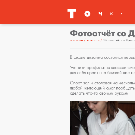
Фотоотчёт со 
о школе
новости
Фотоотчёт со Дня о
В школе дизайна состоялся перв
Ученики профильных классов смо
для себя проект на ближайшие не
Спорт зал и столовая на несколь
любой желающий смог пообщатьс
сделать что-то своими руками.