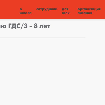
о
сотрудники
для
организация
школе
всех
питания
ю ГДС/3 - 8 лет