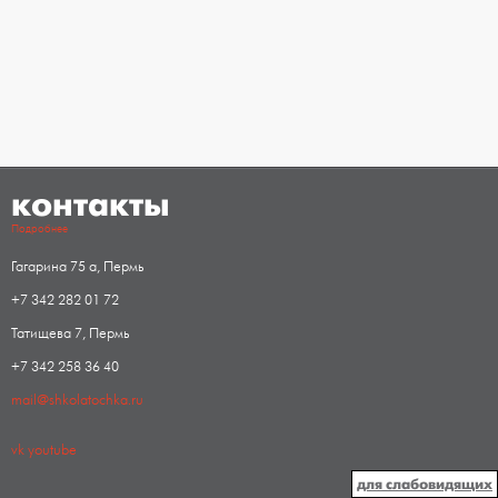
контакты
Подробнее
Гагарина 75 а, Пермь
+7 342 282 01 72
Татищева 7, Пермь
+7 342 258 36 40
mail@shkolatochka.ru
vk
youtube
для слабовидящих