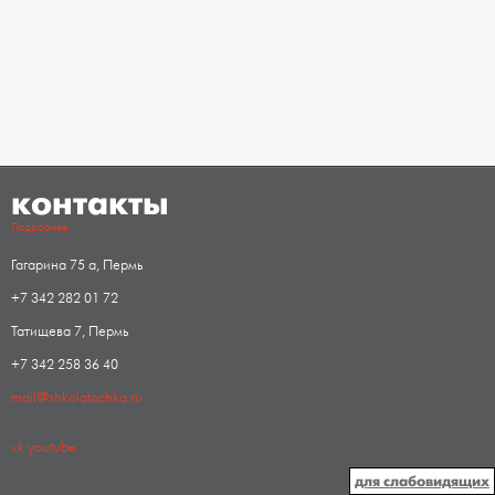
контакты
Подробнее
Гагарина 75 а, Пермь
+7 342 282 01 72
Татищева 7, Пермь
+7 342 258 36 40
mail@shkolatochka.ru
vk
youtube
для слабовидящих