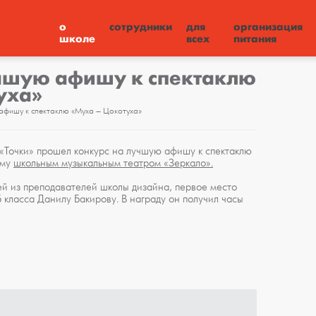
о
сотрудники
для
организация
школе
всех
питания
чшую афишу к спектаклю
уха»
афишу к спектаклю «Муха – Цокотуха»
 «Точки» прошел конкурс на лучшую афишу к спектаклю
ому
школьным музыкальным театром «Зеркало».
й из преподавателей школы дизайна, первое место
 класса Данилу Бакирову. В награду он получил часы