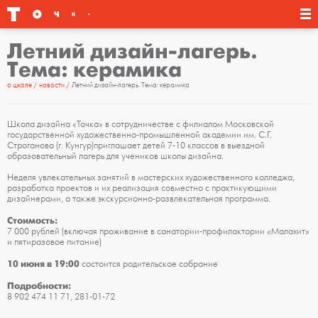
Летний дизайн-лагерь.
Тема: керамика
о школе
новости
Летний дизайн-лагерь. Тема: керамика
Школа дизайна «Точка» в сотрудничестве с филиалом Московской
государственной художественно-промышленной академии им. С.Г.
Строганова (г. Кунгур)приглашает детей 7-10 классов в выездной
образовательный лагерь для учеников школы дизайна.
Неделя увлекательных занятий в мастерских художественного колледжа,
разработка проектов и их реализация совместно с практикующими
дизайнерами, а также экскурсионно-развлекательная программа.
Стоимость:
7 000 рублей (включая проживание в санатории-профилактории «Малахит»
и пятиразовое питание)
10 июня в 19:00
состоится родительское собрание
Подробности:
8 902 474 11 71, 281-01-72