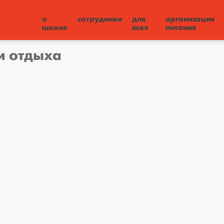
о
сотрудники
для
организация
школе
всех
питания
и отдыха