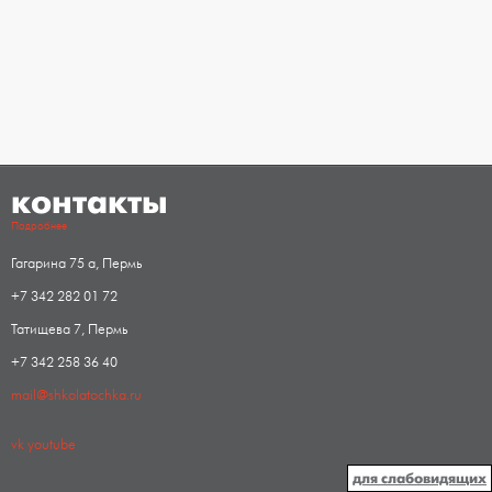
контакты
Подробнее
Гагарина 75 а, Пермь
+7 342 282 01 72
Татищева 7, Пермь
+7 342 258 36 40
mail@shkolatochka.ru
vk
youtube
для слабовидящих