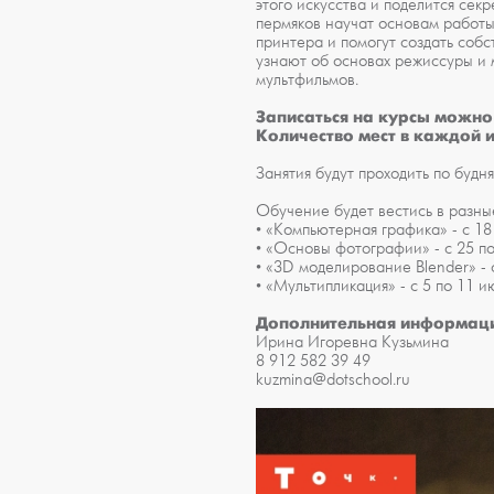
этого искусства и поделится се
пермяков научат основам работы
принтера и помогут создать соб
узнают об основах режиссуры и 
мультфильмов.
Записаться на курсы можно 
Количество мест в каждой и
Занятия будут проходить по будня
Обучение будет вестись в разные
• «Компьютерная графика» - с 18 
• «Основы фотографии» - с 25 по
• «3D моделирование Blender» - с
• «Мультипликация» - с 5 по 11 и
Дополнительная информац
Ирина Игоревна Кузьмина
8 912 582 39 49
kuzmina@dotschool.ru