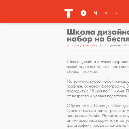
Школа дизайна
набор на бесп
о школе
новости
Школа дизайна «Точ
Школа дизайна «Точка» открывае
дизайна для всех», ставшего по
«Город - это мы».
На занятиях курса любой желаю
графике, основам фотографии, 3
проходить с 18 мая по 11 июня.
от возраста и уровня подготовки.
Обучение в «Школе дизайна для в
курса «Компьютерная графика» 
программы Adobe Photoshop, нау
анимированные картинки и рету
фотографии» профессиональный 