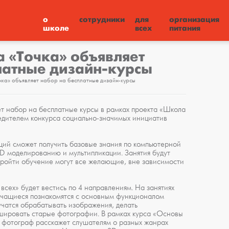
о
сотрудники
для
организация
школе
всех
питания
 «Точка» объявляет
латные дизайн-курсы
ка» объявляет набор на бесплатные дизайн-курсы
т набор на бесплатные курсы в рамках проекта «Школа
бедителем конкурса социально-значимых инициатив
щий сможет получить базовые знания по компьютерной
D моделированию и мультипликации. Занятия будут
 Пройти обучение могут все желающие, вне зависимости
сех» будет вестись по 4 направлениям. На занятиях
учащиеся познакомятся с основным функционалом
чатся обрабатывать изображения, делать
шировать старые фотографии. В рамках курса «Основы
фотограф расскажет слушателям о разных жанрах