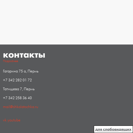
контакты
Подробнее
Гагарина 75 а, Пермь
+7 342 282 01 72
Татищева 7, Пермь
+7 342 258 36 40
mail@shkolatochka.ru
vk
youtube
для слабовидящих