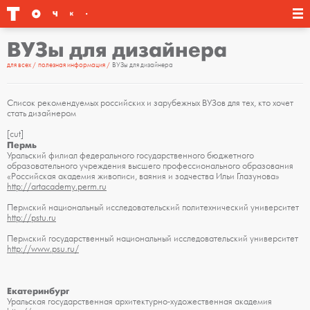
ВУЗы для дизайнера
для всех
полезная информация
ВУЗы для дизайнера
Список рекомендуемых российских и зарубежных ВУЗов для тех, кто хочет
стать дизайнером
[cut]
Пермь
Уральский филиал федерального государственного бюджетного
образовательного учреждения высшего профессионального образования
«Российская академия живописи, ваяния и зодчества Ильи Глазунова»
http://artacademy.perm.ru
Пермский национальный исследовательский политехнический университет
http://pstu.ru
Пермский государственный национальный исследовательский университет
http://www.psu.ru/
Екатеринбург
Уральская государственная архитектурно-художественная академия