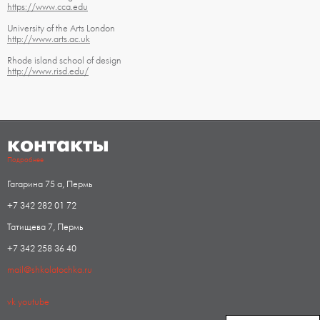
https://www.cca.edu
University of the Arts London
http://www.arts.ac.uk
Rhode island school of design
http://www.risd.edu/
контакты
Подробнее
Гагарина 75 а, Пермь
+7 342 282 01 72
Татищева 7, Пермь
+7 342 258 36 40
mail@shkolatochka.ru
vk
youtube