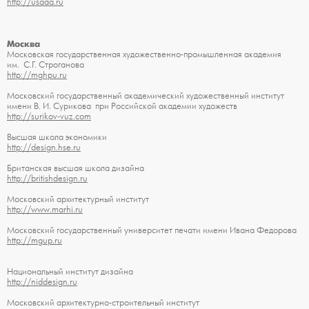
http://usaaa.ru
Москва
Московская государственная художественно-промышленная академия
им. С.Г. Строганова
http://mghpu.ru
Московский государственный академический художественный институт
имени В. И. Сурикова при Российской академии художеств
http://surikov-vuz.com
Высшая школа экономики
http://design.hse.ru
Британская высшая школа дизайна
http://britishdesign.ru
Московский архитектурный институт
http://www.marhi.ru
Московский государственный университет печати имени Ивана Федорова
http://mgup.ru
Национальный институт дизайна
http://niddesign.ru
Московский архитектурно-строительный институт