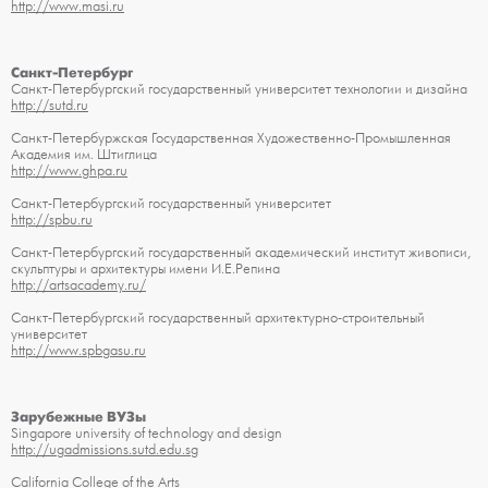
http://www.masi.ru
Санкт-Петербург
Санкт-Петербургский государственный университет технологии и дизайна
http://sutd.ru
Санкт-Петербуржская Государственная Художественно-Промышленная
Академия им. Штиглица
http://www.ghpa.ru
Санкт-Петербургский государственный университет
http://spbu.ru
Санкт-Петербургский государственный академический институт живописи,
скульптуры и архитектуры имени И.Е.Репина
http://artsacademy.ru/
Санкт-Петербургский государственный архитектурно-строительный
университет
http://www.spbgasu.ru
Зарубежные ВУЗы
Singapore university of technology and design
http://ugadmissions.sutd.edu.sg
California College of the Arts