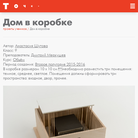
Дом в коробке
проекты учеников
Дом в коробке
Автор:
Анастасия Шутова
Класс: 9
Преподаватель:
Дмитрий Меркушев
Курс:
Обьём
Период создания:
Второе полугодие 2015-2016
В коробке размером 10 х 10 см необходимо разместить три помещения:
темное, среднее, светлое. Помещения должны сформировать три
пространства: входное, двор, прочее.