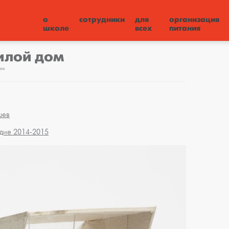
о
сотрудники
для
организация
школе
всех
питания
илой дом
ом
шев
дие 2014-2015