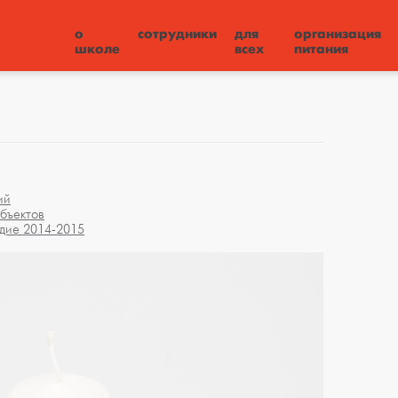
о
сотрудники
для
организация
школе
всех
питания
ий
бъектов
дие 2014-2015