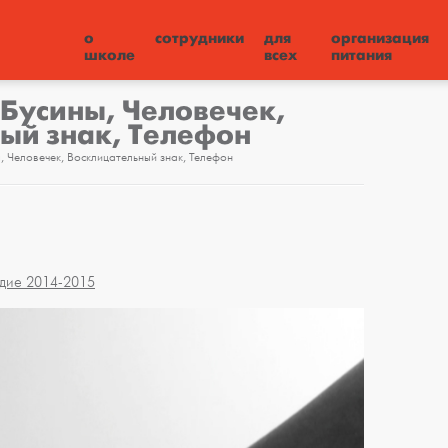
о
сотрудники
для
организация
школе
всех
питания
Бусины, Человечек,
ый знак, Телефон
, Человечек, Восклицательный знак, Телефон
дие 2014-2015