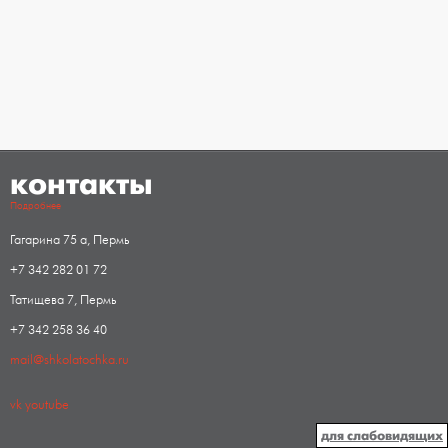
контакты
Подробнее
Гагарина 75 а, Пермь
+7 342 282 01 72
Татищева 7, Пермь
+7 342 258 36 40
mail@shkolatochka.ru
vk
youtube
для слабовидящих