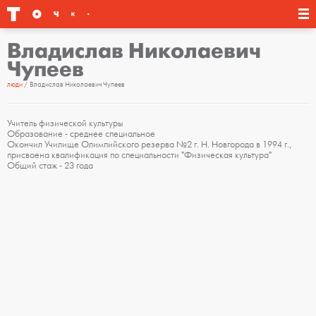
Владислав Николаевич
Чупеев
люди
Владислав Николаевич Чупеев
Учитель физической культуры
Образование - среднее специальное
Окончил Училище Олимпийского резерва №2 г. Н. Новгорода в 1994 г.,
присвоена квалификация по специальности "Физическая культура"
Общий стаж - 23 года