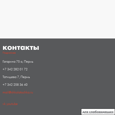
контакты
Подробнее
Гагарина 75 а, Пермь
+7 342 282 01 72
Татищева 7, Пермь
+7 342 258 36 40
mail@shkolatochka.ru
vk
youtube
для слабовидящих