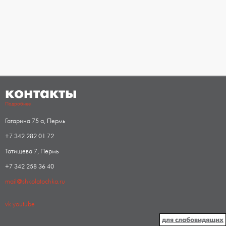
контакты
Подробнее
Гагарина 75 а, Пермь
+7 342 282 01 72
Татищева 7, Пермь
+7 342 258 36 40
mail@shkolatochka.ru
vk
youtube
для слабовидящих