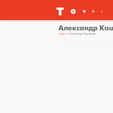
Александр Ко
люди
Александр Кошелев