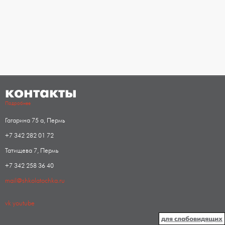
контакты
Подробнее
Гагарина 75 а, Пермь
+7 342 282 01 72
Татищева 7, Пермь
+7 342 258 36 40
mail@shkolatochka.ru
vk
youtube
для слабовидящих