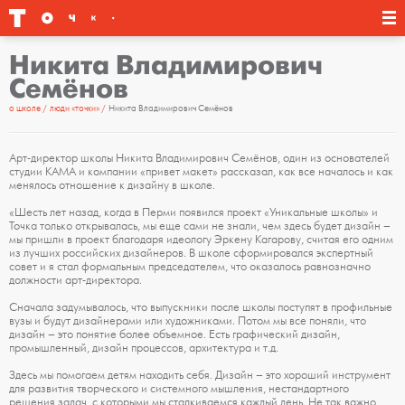
Никита Владимирович
Семёнов
о школе
люди «точки»
Никита Владимирович Семёнов
Арт-директор школы Никита Владимирович Семёнов, один из основателей
студии KAMA и компании «привет макет» рассказал, как все началось и как
менялось отношение к дизайну в школе.
«Шесть лет назад, когда в Перми появился проект «Уникальные школы» и
Точка только открывалась, мы еще сами не знали, чем здесь будет дизайн –
мы пришли в проект благодаря идеологу Эркену Кагарову, считая его одним
из лучших российских дизайнеров. В школе сформировался экспертный
совет и я стал формальным председателем, что оказалось равнозначно
должности арт-директора.
Сначала задумывалось, что выпускники после школы поступят в профильные
вузы и будут дизайнерами или художниками. Потом мы все поняли, что
дизайн – это понятие более объемное. Есть графический дизайн,
промышленный, дизайн процессов, архитектура и т.д.
Здесь мы помогаем детям находить себя. Дизайн – это хороший инструмент
для развития творческого и системного мышления, нестандартного
решения задач, с которыми мы сталкиваемся каждый день. Не так важно,