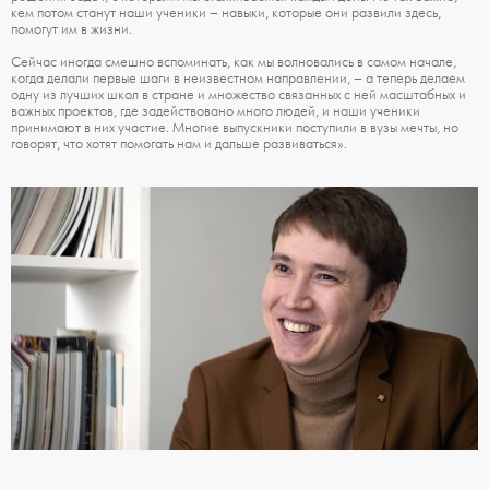
кем потом станут наши ученики – навыки, которые они развили здесь,
помогут им в жизни.
Сейчас иногда смешно вспоминать, как мы волновались в самом начале,
когда делали первые шаги в неизвестном направлении, – а теперь делаем
одну из лучших школ в стране и множество связанных с ней масштабных и
важных проектов, где задействовано много людей, и наши ученики
принимают в них участие. Многие выпускники поступили в вузы мечты, но
говорят, что хотят помогать нам и дальше развиваться».