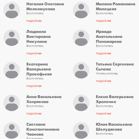
Наталия Олеговна
Милана Романовна
Мелкомукова
Милецкая
Воспитатель
Воспитатель
подробнее
подробнее
Людмила
Ираида
Викторовна
Анатольевна
Никулина
Пономарева
Воспитатель
Воспитатель
подробнее
подробнее
Екатерина
Татьяна Сергеевна
Валерьевна
Сычева
Прокофьева
Учитель-логопед
Воспитатель
подробнее
подробнее
Анна Васильевна
Елена Валерьевна
Хохрякова
Хроленко
Воспитатель
Воспитатель
подробнее
подробнее
Светлана
Юлия Васильевна
Константиновна
Шелудякова
Чванова
Воспитатель
Воспитатель