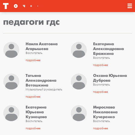
педагоги гдс
Наиля Ахатовна
Екатерина
Агарышева
Александровна
Бражкина
Воспитатель
Воспитатель
подробнее
подробнее
Татьяна
Оксана Юрьевна
Александровна
Дуброва
Ветошкина
Воспитатель
Музыкальный руководитель
подробнее
подробнее
Екатерина
Мирослава
Юрьевна
Николаевна
Кузнецова
Кучеренко
Воспитатель
Воспитатель
подробнее
подробнее