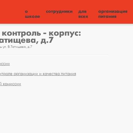
о
сотрудники
для
организация
школе
всех
питания
контроль - корпус:
Татищева, д.7
 ул. В.Татищева, д.7
иссии
троле организации и качества питания
й комиссии