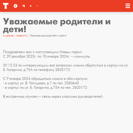
Уважаемые родители и
дети!
о школе
новости
Уважаемые родители и дети!
Поздравляем вас с наступающим Новым годом!
С 29 декабря 2023г. по 10 января 2024г. – каникулы.
29.12.23 по интересующим вас вопросам можно обратиться в корпус на ул.
б. Гагарина, д.75А по телефону 2820172.
С 9 января 2024 обращаться можно в оба корпуса:
- в корпус ул. В. Татищева, д.7 по тел. 2583640
- в корпус по ул. б. Гагарина, д.75А по тел. 2820172
В экстренных случаях – связь через классных руководителей.