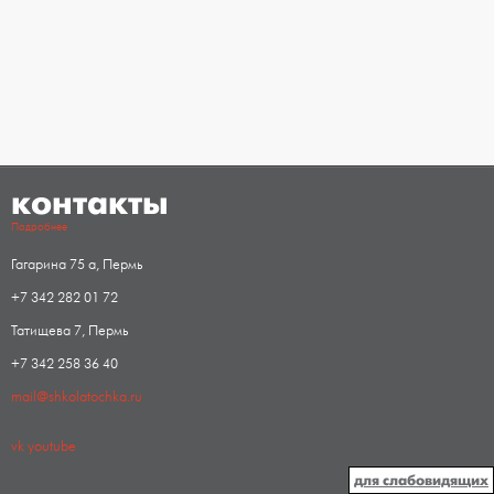
контакты
Подробнее
Гагарина 75 а, Пермь
+7 342 282 01 72
Татищева 7, Пермь
+7 342 258 36 40
mail@shkolatochka.ru
vk
youtube
для слабовидящих