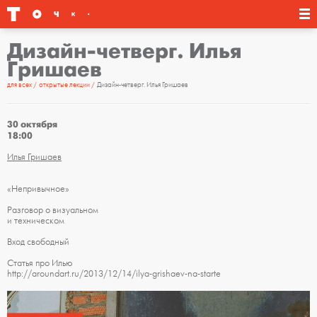
Дизайн-четверг. Илья
Гришаев
для всех
открытые лекции
Дизайн-четверг. Илья Гришаев
30 октября
18:00
Илья Гришаев
«Непривычное»
Разговор о визуальном
и техническом
Вход свободный
Статья про Илью
http://aroundart.ru/2013/12/14/ilya-grishaev-na-starte