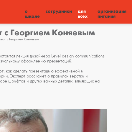
о
сотрудники
для
организация
школе
всех
питания
г с Георгием Коняевым
верг с Георгием Коняевым
стоится лекция дизайнера Level design communications
визуальному оформлению презентаций.
ют, как сделать презентацию эффективной и
рии. Эксперт расскажет о правилах верстки и
ре шрифтов и других важных деталях, влияющих на