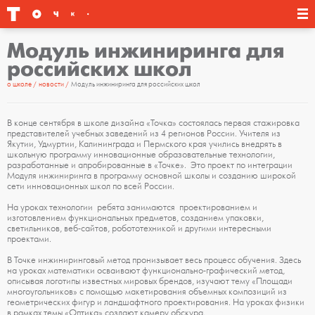
Модуль инжиниринга для
российских школ
о школе
новости
Модуль инжиниринга для российских школ
В конце сентября в школе дизайна «Точка» состоялась первая стажировка
представителей учебных заведений из 4 регионов России. Учителя из
Якутии, Удмуртии, Калининграда и Пермского края учились внедрять в
школьную программу инновационные образовательные технологии,
разработанные и апробированные в «Точке». Это проект по интеграции
Модуля инжиниринга в программу основной школы и созданию широкой
сети инновационных школ по всей России.
На уроках технологии ребята занимаются проектированием и
изготовлением функциональных предметов, созданием упаковки,
светильников, веб-сайтов, робототехникой и другими интересными
проектами.
В Точке инжиниринговый метод пронизывает весь процесс обучения. Здесь
на уроках математики осваивают функционально-графический метод,
описывая логотипы известных мировых брендов, изучают тему «Площади
многоугольников» с помощью макетирования объемных композиций из
геометрических фигур и ландшафтного проектирования. На уроках физики
в рамках темы «Оптика» создают камеру обскура.