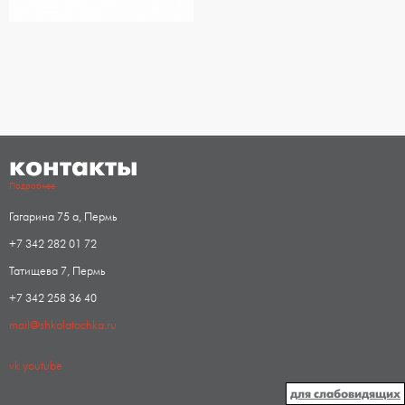
контакты
Подробнее
Гагарина 75 а, Пермь
+7 342 282 01 72
Татищева 7, Пермь
+7 342 258 36 40
mail@shkolatochka.ru
vk
youtube
для слабовидящих