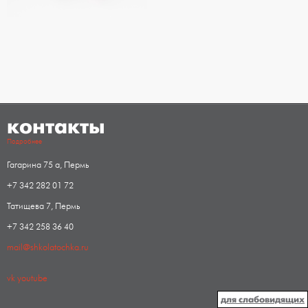
контакты
Подробнее
Гагарина 75 а, Пермь
+7 342 282 01 72
Татищева 7, Пермь
+7 342 258 36 40
mail@shkolatochka.ru
vk
youtube
для слабовидящих